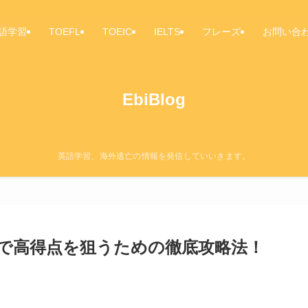
語学習
TOEFL
TOEIC
IELTS
フレーズ
お問い合
EbiBlog
英語学習、海外逃亡の情報を発信していいきます。
トで高得点を狙うための徹底攻略法！