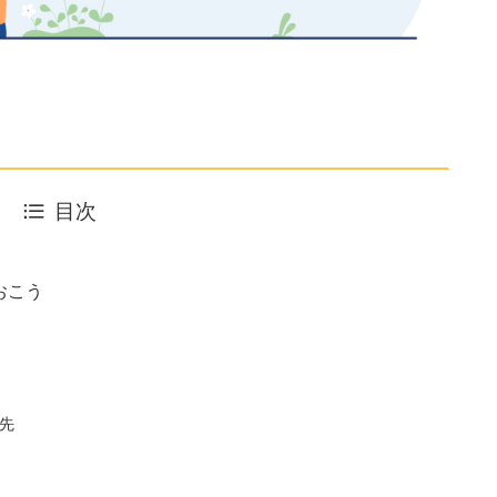
目次
おこう
先