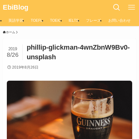
EbiBlog
英語学習
TOEFL
TOEIC
IELTS
フレーズ
お問い合わせ
ホーム
phillip-glickman-4wnZbnW9Bv0-
2019
8/26
unsplash
2019年8月26日