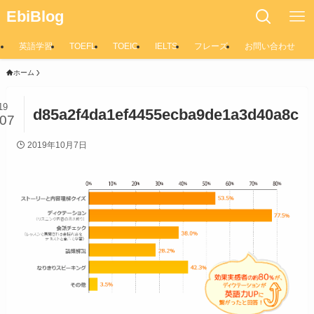
EbiBlog
英語学習
TOEFL
TOEIC
IELTS
フレーズ
お問い合わせ
ホーム
19
d85a2f4da1ef4455ecba9de1a3d40a8c
/07
2019年10月7日