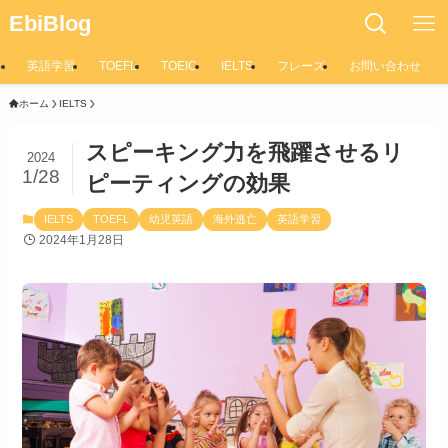
EbiBlog
英語学習
TOEFL
TOEIC
IELTS
フレーズ
お問い合わせ
ホーム
IELTS
スピーキング力を飛躍させるリ
2024
1/28
ピーティングの効果
IELTS
TOEFL
幼児英語
海外逃亡
英語学習
2024年1月28日