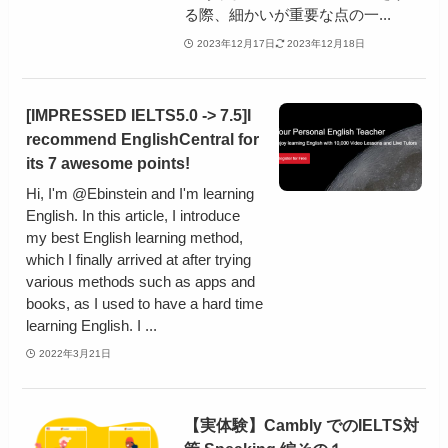
る際、細かいが重要な点の一...
2023年12月17日
2023年12月18日
[IMPRESSED IELTS5.0 -> 7.5]I
recommend EnglishCentral for
its 7 awesome points!
Hi, I'm @Ebinstein and I'm learning
English. In this article, I introduce
my best English learning method,
which I finally arrived at after trying
various methods such as apps and
books, as I used to have a hard time
learning English. I ...
2022年3月21日
【実体験】Cambly でのIELTS対