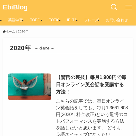
EbiBlog
英語学習
TOEFL
TOEIC
IELTS
フレーズ
お問い合わせ
ホーム
2020年
2020年
– date –
【驚愕の裏技】毎月1,908円で毎
日オンライン英会話を受講する
方法！
こちらの記事では、毎日オンライ
ン英会話をしても、毎月1,3661,908
円(2020年料金改正)という驚愕のコ
トパフォーマンスを実施する方法
を話したいと思います。 どうも、
英語ネイティブになりたい