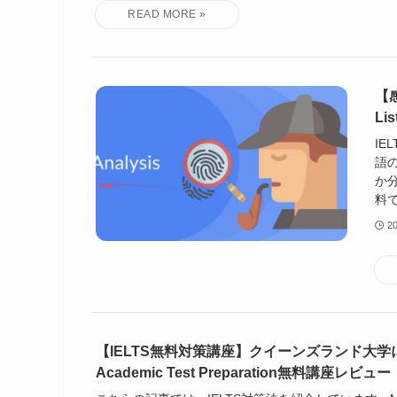
【感
Li
IE
語
か
料
2
【IELTS無料対策講座】クイーンズランド大学に
Academic Test Preparation無料講座レビュー