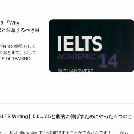
e 3 「Why
r」の全訳と注意するべき単
がIeltsの勉強をして
ておきます。少しで
 14 READING
ELTS Writing】5.0→7.5と劇的に伸ばすためにやった４つのこ
し、私はielts writingで7.5を取得することができたんです！ しかも、