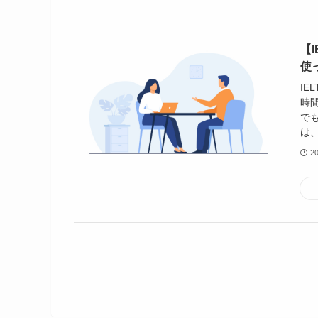
【I
使
IE
時
で
は、
2