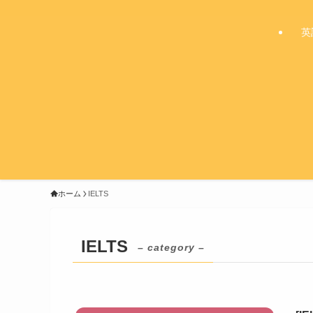
英
ホーム
IELTS
IELTS
– category –