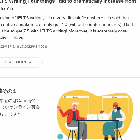
LTS Writing]Four things I did to dramatically increase from
 to 7.5
king of IELTS writing, it is a very difficult field where it is said that
n native speakers can only get 7.0 (without countermeasures). But I
able to get 7.5 with IELTS writing! Moreover, it is extremely cost-
ctive. I have...
022年3月14日
2022年3月20日
 編その１
するのはCamblyで
まじいオンライン英会
には、ちょっ