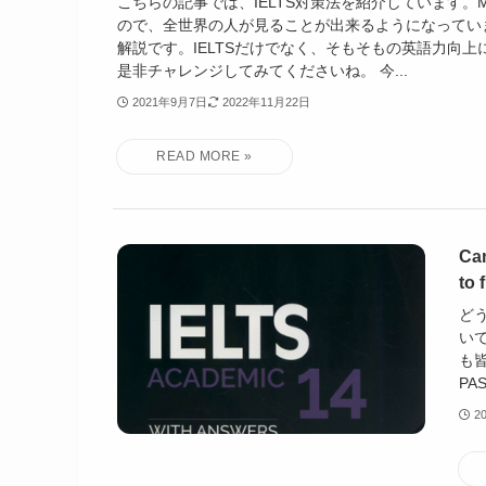
こちらの記事では、IELTS対策法を紹介しています。M
ので、全世界の人が見ることが出来るようになってい
解説です。IELTSだけでなく、そもそもの英語力向
是非チャレンジしてみてくださいね。 今...
2021年9月7日
2022年11月22日
Ca
to
どう
い
も皆
PAS
2