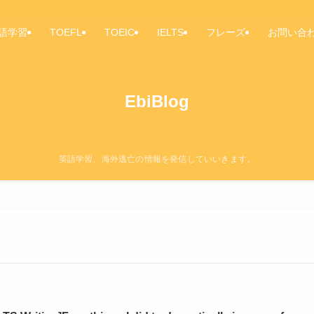
語学習
TOEFL
TOEIC
IELTS
フレーズ
お問い合
EbiBlog
英語学習、海外逃亡の情報を発信していいきます。